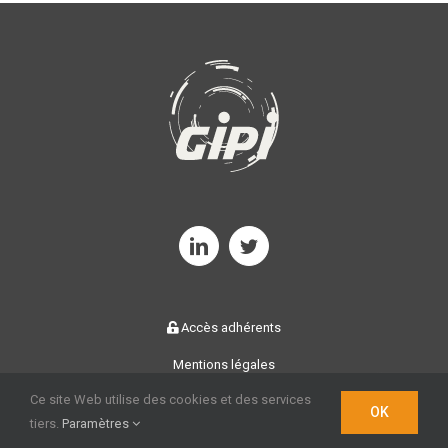
Accès adhérents
Mentions légales
©
2026 | GIPI | Réalisation
SylApps
Ce site Web utilise des cookies et des services
OK
tiers.
Paramètres